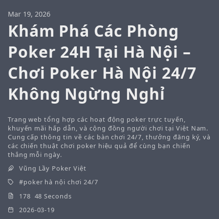
Mar 19, 2026
Khám Phá Các Phòng
Poker 24H Tại Hà Nội –
Chơi Poker Hà Nội 24/7
Không Ngừng Nghỉ
Trang web tổng hợp các hoạt động poker trực tuyến,
khuyến mãi hấp dẫn, và cộng đồng người chơi tại Việt Nam.
Cung cấp thông tin về các bàn chơi 24/7, thưởng đăng ký, và
các chiến thuật chơi poker hiệu quả để cùng bạn chiến
thắng mỗi ngày.
Vũng Lầy Poker Việt
poker hà nội chơi 24/7
178 48 Seconds
2026-03-19