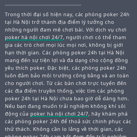
Trong thời đại số hiện nay, các phòng poker 24h
tại Hà Nội trở thành địa điểm lý tưởng cho
những người đam mê chơi bài. Với dịch vụ chơi
poker hà nội chơi 24/7
, người chơi có thể tham
gia các trò chơi mọi lúc mọi nơi, không bị giới
hạn thời gian. Các phòng poker 24h tại Hà Nội
mang đến sự tiện lợi và đa dạng cho cộng đồng
yêu thích poker. Đặc biệt, các phòng poker 24h
luôn đảm bảo môi trường công bằng và an toàn
cho người chơi. Từ các bàn chơi trực tuyến đến
các địa điểm truyền thống, việc tìm các phòng
poker 24h tại Hà Nội chưa bao giờ dễ dàng hơn.
Nếu bạn đang muốn trải nghiệm không khí sôi
động của
poker hà nội chơi 24/7
, hãy khám phá
các phòng poker 24h để thoả sức chinh phục các
thử thách. Không cần lo lắng về thời gian, các
phòng poker 24h cam kết đem đến trải nghiệm