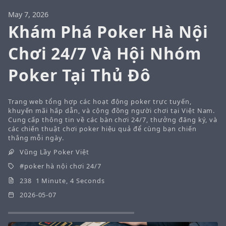
May 7, 2026
Khám Phá Poker Hà Nội
Chơi 24/7 Và Hội Nhóm
Poker Tại Thủ Đô
Trang web tổng hợp các hoạt động poker trực tuyến,
khuyến mãi hấp dẫn, và cộng đồng người chơi tại Việt Nam.
Cung cấp thông tin về các bàn chơi 24/7, thưởng đăng ký, và
các chiến thuật chơi poker hiệu quả để cùng bạn chiến
thắng mỗi ngày.
Vũng Lầy Poker Việt
poker hà nội chơi 24/7
238 1 Minute, 4 Seconds
2026-05-07