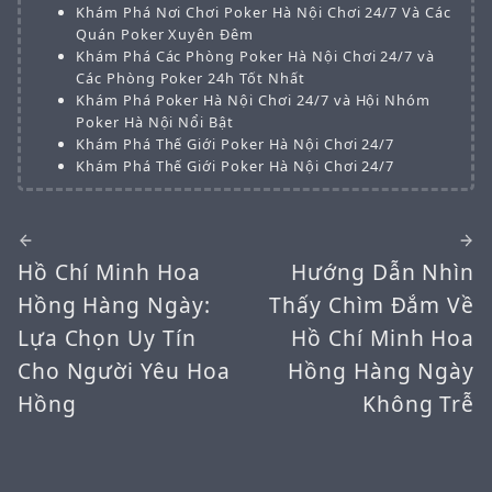
Khám Phá Nơi Chơi Poker Hà Nội Chơi 24/7 Và Các
Quán Poker Xuyên Đêm
Khám Phá Các Phòng Poker Hà Nội Chơi 24/7 và
Các Phòng Poker 24h Tốt Nhất
Khám Phá Poker Hà Nội Chơi 24/7 và Hội Nhóm
Poker Hà Nội Nổi Bật
Khám Phá Thế Giới Poker Hà Nội Chơi 24/7
Khám Phá Thế Giới Poker Hà Nội Chơi 24/7
Hồ Chí Minh Hoa
Hướng Dẫn Nhìn
Hồng Hàng Ngày:
Thấy Chìm Đắm Về
Lựa Chọn Uy Tín
Hồ Chí Minh Hoa
Cho Người Yêu Hoa
Hồng Hàng Ngày
Hồng
Không Trễ