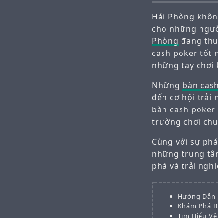
Hải Phòng không
cho những người
Phòng
đang thu 
cash poker tốt 
những tay chơi 
Những
bàn cas
đến cơ hội trải
bàn cash poker 
trường chơi chu
Cùng với sự phá
những trung tâm
phá và trải ng
Hướng Dẫn B
Khám Phá Bà
Tìm Hiểu Về