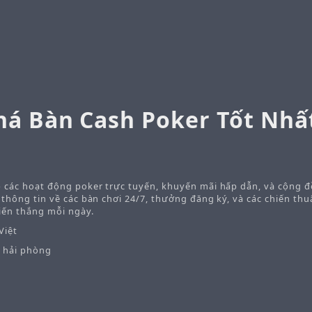
á Bàn Cash Poker Tốt Nhất
 các hoạt động poker trực tuyến, khuyến mãi hấp dẫn, và cộng đ
thông tin về các bàn chơi 24/7, thưởng đăng ký, và các chiến thu
iến thắng mỗi ngày.
Việt
 hải phòng