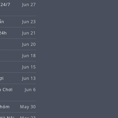
 24/7
Jun 27
ẩn
Jun 23
24h
Jun 21
Jun 20
Jun 18
Jun 15
ợi
Jun 13
m Chơi
Jun 6
 Nhóm
May 30