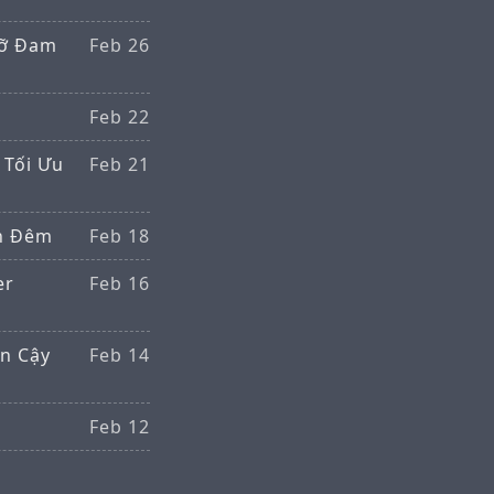
Gỡ Đam
Feb 26
Feb 22
 Tối Ưu
Feb 21
ên Đêm
Feb 18
er
Feb 16
in Cậy
Feb 14
Feb 12