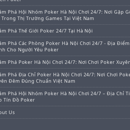
ám Phá Hội Nhóm Poker Hà Nội Chơi 24/7: Nơi Gặp 
 Trong Thị Trường Games Tại Việt Nam
ám Phá Thế Giới Poker 24/7 Tại Hà Nội
ám Phá Các Phòng Poker Hà Nội Chơi 24/7 - Địa Điểm
nh Cho Người Yêu Poker
ám Phá Poker Hà Nội Chơi 24/7: Nơi Chơi Poker Xuy
ám Phá Địa Chỉ Poker Hà Nội Chơi 24/7: Nơi Chơi Pok
yên Đêm Đúng Chuẩn Việt Nam
ám Phá Hội Nhóm Poker Hà Nội Chơi 24/7 – Địa Chỉ T
o Tín Đồ Poker
out Us