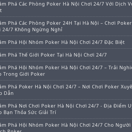
ám Phá Các Phòng Poker Hà Nội Chơi 24/7 Với Dịch V
t
ám Phá Các Phòng Poker 24H Tại Hà Nội – Chơi Poke
i 24/7 Không Ngừng Nghỉ
ám Phá Hội Nhóm Poker Hà Nội Chơi 24/7 Đặc Biệt
ám Phá Thế Giới Poker Tại Hà Nội Chơi 24/7
ám Phá Hội Nhóm Poker Hà Nội Chơi 24/7 – Trải Ngh
o Trong Giới Poker
ám Phá Poker Hà Nội Chơi 24/7 – Nơi Chơi Poker Xu
p Dẫn
ám Phá Nơi Chơi Poker Hà Nội Chơi 24/7 - Địa Điểm U
 Bạn Thỏa Sức Giải Trí
ám Phá Hội Nhóm Poker Hà Nội Chơi 24/7 Cho Người
ích Poker