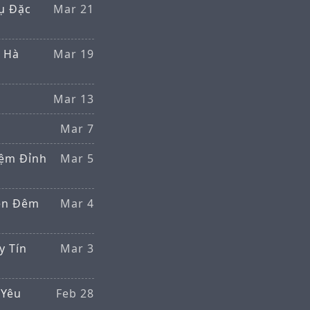
ụ Đặc
Mar 21
r Hà
Mar 19
Mar 13
Mar 7
iệm Đỉnh
Mar 5
yên Đêm
Mar 4
y Tín
Mar 3
 Yêu
Feb 28