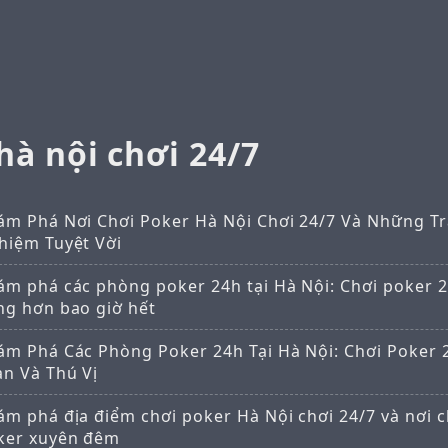
hà nội chơi 24/7
ám Phá Nơi Chơi Poker Hà Nội Chơi 24/7 Và Những Tr
hiệm Tuyệt Vời
ám phá các phòng poker 24h tại Hà Nội: Chơi poker 2
ng hơn bao giờ hết
ám Phá Các Phòng Poker 24h Tại Hà Nội: Chơi Poker 
àn Và Thú Vị
ám phá địa điểm chơi poker Hà Nội chơi 24/7 và nơi c
ker xuyên đêm