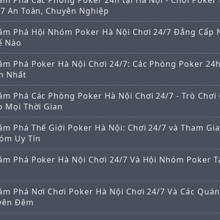
ám Phá Các Phòng Poker 24h tại Hà Nội - Chơi Poker
/7 An Toàn, Chuyên Nghiệp
ám Phá Hội Nhóm Poker Hà Nội Chơi 24/7 Đẳng Cấp
ế Nào
ám Phá Poker Hà Nội Chơi 24/7: Các Phòng Poker 24
n Nhất
ám Phá Các Phòng Poker Hà Nội Chơi 24/7 - Trò Chơi
o Mọi Thời Gian
ám Phá Thế Giới Poker Hà Nội: Chơi 24/7 và Tham Gia
óm Uy Tín
ám Phá Poker Hà Nội Chơi 24/7 Và Hội Nhóm Poker T
ám Phá Nơi Chơi Poker Hà Nội Chơi 24/7 Và Các Quán
yên Đêm