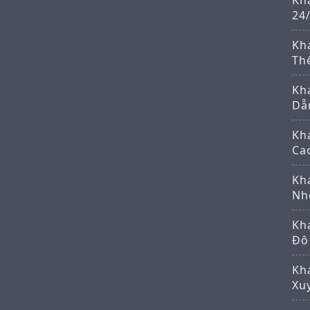
Kh
24
Kh
Th
Kh
Dẫ
Kh
Ca
Kh
Nh
Kh
Đô
Kh
Xu